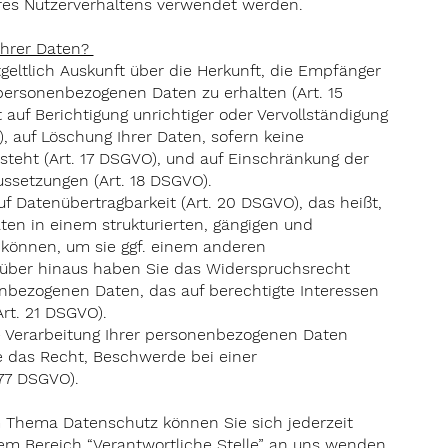
res Nutzerverhaltens verwendet werden.
Ihrer Daten?
geltlich Auskunft über die Herkunft, die Empfänger
ersonenbezogenen Daten zu erhalten (Art. 15
uf Berichtigung unrichtiger oder Vervollständigung
), auf Löschung Ihrer Daten, sofern keine
steht (Art. 17 DSGVO), und auf Einschränkung der
ssetzungen (Art. 18 DSGVO).
f Datenübertragbarkeit (Art. 20 DSGVO), das heißt,
en in einem strukturierten, gängigen und
können, um sie ggf. einem anderen
rüber hinaus haben Sie das Widerspruchsrecht
enbezogenen Daten, das auf berechtigte Interessen
Art. 21 DSGVO).
ie Verarbeitung Ihrer personenbezogenen Daten
e das Recht, Beschwerde bei einer
 77 DSGVO).
m Thema Datenschutz können Sie sich jederzeit
m Bereich “Verantwortliche Stelle” an uns wenden.