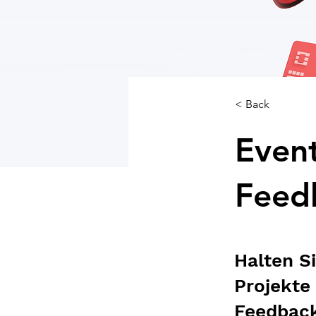
< Back
Even
Feed
Halten S
Projekte
Feedback