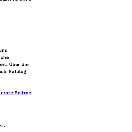
und 
iche 
it. Über die 
ack-Katalog 
 erste Beitrag
.
xt