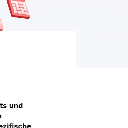
ts und
e
ezifische