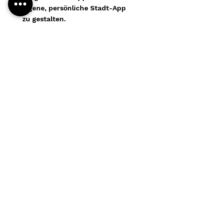
eigene, persönliche Stadt-App
zu gestalten.
Read More
Stimmungsbilder für
neue Bauprojekte
Sie möchten die Meinung Ihrer