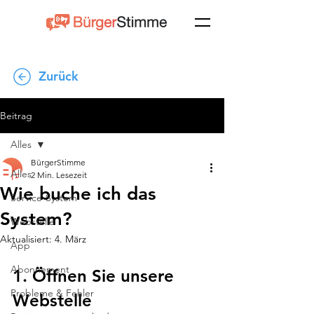
Zurück
Beitrag
Alles
BürgerStimme
Alles
2 Min. Lesezeit
Wie buche ich das
Service-System
System?
Webstelle
Aktualisiert:
4. März
App
Abonnement
1. Öffnen Sie unsere 
Probleme & Fehler
Webstelle 