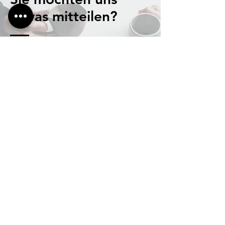
etwas mitteilen?
Schreiben Sie einfach eine Mail mit
Ihrem Anliegen, an die passende
Stelle.
Fehler melden
fehlermeldung@buerger-stimme.com