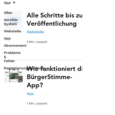
App
Alles
Alle Schritte bis zur
Service-
Veröffentlichung
System
Webstelle
Webstelle
App
4 Min. Lesezeit
Abonnement
Probleme
&
Fehler
Wie funktioniert die
Registrierungsmethode
BürgerStimme-
App?
App
1 Min. Lesezeit