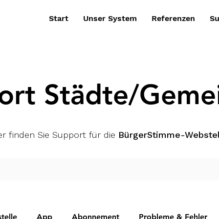
Start
Unser System
Referenzen
Su
ort Städte/Geme
er finden Sie Support für die
BürgerStimme-Webstel
telle
App
Abonnement
Probleme & Fehler