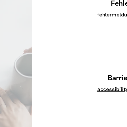
Fehl
fehlermeld
Barri
accessibil