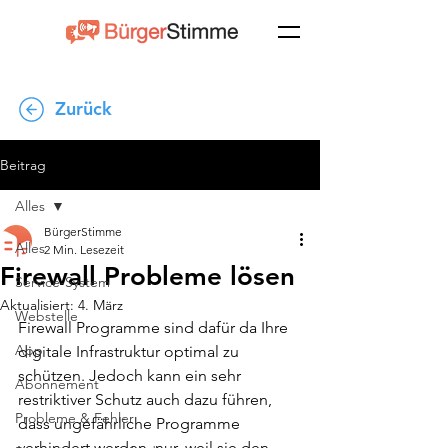
Zurück
Beitrag
Alles
BürgerStimme
Alles
2 Min. Lesezeit
Firewall Probleme lösen
Service-System
Aktualisiert:
4. März
Webstelle
Firewall Programme sind dafür da Ihre 
App
digitale Infrastruktur optimal zu 
schützen. Jedoch kann ein sehr 
Abonnement
restriktiver Schutz auch dazu führen, 
Probleme & Fehler
dass ungefährliche Programme 
verhindert werden, nur, weil sie den 